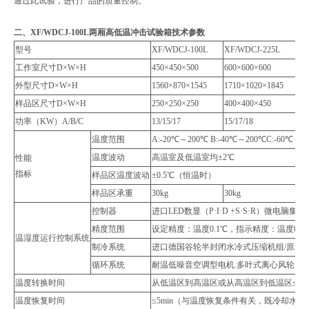
通过此试验，进行产品的质量控制。
二、
XF/WDCJ-100L两厢高低温冲击试验箱
技术参数
型号
XF/WDCJ-100L
XF/WDCJ-225L
X
工作室尺寸D×W×H
450×450×500
600×600×600
8
外型尺寸D×W×H
1560×870×1545
1710×1020×1845
1
样品区尺寸D×W×H
250×250×250
400×400×450
6
功率（KW）A/B/C
13/15/17
15/17/18
18
温度范围
A:-20℃～200℃ B:-40℃～200℃C:-60℃～2
温度波动
高温室及低温室均±2℃
性能
指标
样品区温度波动
±0.5℃（恒温时）
样品区承重
30kg
30kg
5
控制器
进口LED数显（P·I·D +S·S·R）微电脑集
精度范围
设定精度：温度0.1℃，指示精度：温度0.1
温湿度运行控制系统
制冷系统
进口德国谷轮半封闭水冷式压缩机组/原装法
循环系统
耐温低噪音空调型电机.多叶式离心风轮
温度转换时间
从低温区到高温区或从高温区到低温区≤15
温度恢复时间
≤5min（与温度恢复条件有关，既冷却水