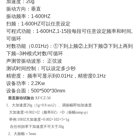
加速度：20g
振动方向：垂直
振动频率：1-600HZ
扫频：1-600HZ可以任意设定
可程式功能：1-600HZ,1-15段每段可任意设定频率和时间,
可循环
对数功能（0.01Hz)：①下到上频②上到下频③下到上再到
下频--3种模式对数/可循环
声测管振动波形： 正弦波
测试时间控制：可以设定多少秒
精密度： 频率可显示到0.01Hz，精密度0.1Hz
设备功率：2.2Kw
设备台面：500*500*30mm
垂直振动试验台
XF/CZ-50
1、大加速度20g（1g=9.8 m/s2）、调振幅即知加速度
大加速度=0.002×f2（频率HZ）×D（振幅mmp-p）
举例:10HZ大加速度=0.002×102×5=1g
在任何頻率下加速度不可大于20g
2、大振幅＜5mm