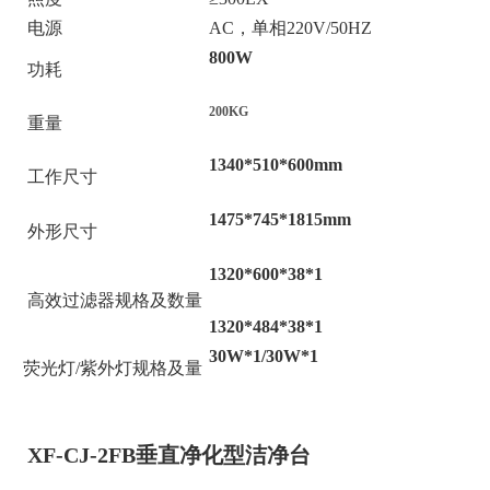
电源
AC，单相220V/50HZ
8
00W
功耗
200KG
重量
1340*510
*600mm
工作尺寸
1475*745
*1815
mm
外形尺寸
1320*600*38
*1
高效过滤器规格及数量
1320*484*38
*1
30W*1/30W*1
荧光灯/紫外灯规格及量
XF-CJ-2FB
垂直净化型洁净台