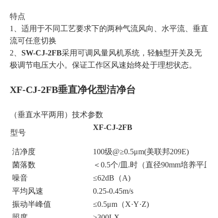
特点
1、适用于不同工艺要求下的两种气流风向、水平流、垂直
流可任意切换
2、
SW-CJ-2FB
采用可调风量风机系统，轻触型开关及无
极调节电压大小。保证工作区风速始终处于理想状态。
XF-CJ-2FB
垂直净化型洁净台
（垂直水平两用）
技术参数
XF-CJ-2FB
型号
洁净度
100级@≥0.5
μm
(美联邦209E)
菌落数
＜0.5个/皿.时（直径90mm培养平皿
噪音
≤62dB（A)
平均风速
0.25-0.45m/s
振动半峰值
≤0.5μm（X·Y·Z)
照度
≥300LX