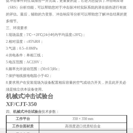
捉冲击事件到生成报告一并完成，更重要的是，它还为您提供了冲击响应谱
（SRS）分析功能，可以帮助您对于冲击脉冲对实际系统的潜在损伤进行有效
的评估。最后，辅助的力变形、冲击响应等分析可以帮助您了解冲击结果的更
多细节。
三、环境要求
1.现场温度：5℃~+28℃(24小时内平均温度≤28℃)；
2.相对湿度：≤85%RH；
3.气源：0.5--0.8MPa
4.供电条件：单相三线；
5.电压范围：AC220V；
6.频率允许波动范围：(50±0.5)Hz；
7.保护地线接地电阻小于4Ω；
8.要求用户在安装现场为设备配置相应容量的空气或动力开关，并且此开关必
须是独立供本设备使用。
机械式冲击试验台
XF/CJT-350
四、
机械式冲击试验台
技术参数：
工作平台
350 × 350 mm
工作台面材质
高强度进口优质铝合金