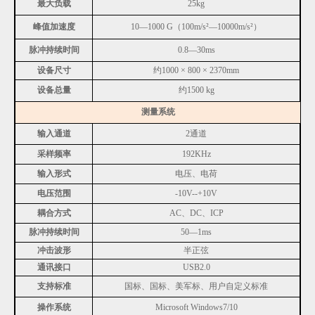
最大负载
25kg
峰值加速度
10—1000 G（100m/s²—10000m/s²）
脉冲持续时间
0.8—30ms
设备尺寸
约1000 × 800 × 2370mm
设备总量
约1500 kg
测量系统
输入通道
2通道
采样频率
192KHz
输入形式
电压、电荷
电压范围
-10V--+10V
耦合方式
AC、DC、ICP
脉冲持续时间
50—1ms
冲击波形
半正弦
通讯接口
USB2.0
支持标准
国标、国标、美军标、用户自定义标准
操作系统
Microsoft Windows7/10