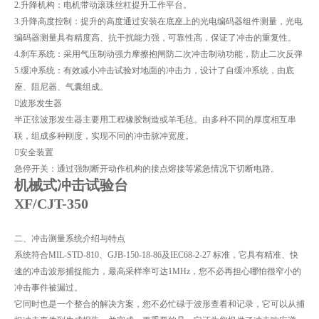
2.升降机构：电机带动滚珠丝杠提升工作平台。
3.升降高度控制：提升的高度通过安装在底座上的光电编码器组件测量，光电
编码器测量具有精度高、抗干扰能力强，可靠性高，保证了冲击的重复性。
4.刹车系统：采用气压制动强力摩擦抱闸防二次冲击制动功能，防止二次反弹
5.缓冲系统：有效减小冲击试验对地面的冲击力，设计了自缓冲系统，由底
座、阻尼器、气囊组成。
波形发生器
半正弦波形发生器主要用工程橡胶制造或羊毛毡。由多种不同的厚度相互串
联，组成多种刚度，实现不同的冲击脉冲宽度。
安全装置
急停开关：通过强制断开动作机构的接点熔接等紧急情况下切断电路。
机械式冲击试验台
XF/CJT-350
二、冲击测量系统介绍与特点
系统符合MIL-STD-810、GJB-150-18-86及IEC68-2-27 标准，它具有精准、快
速的冲击波形捕捉能力，最高采样率可达1MHz，您不必再担心哪怕很窄小的
冲击事件被漏过。
它同时也是一个整合的解决方案，您不必忙碌于波形查看和记录，它可以从捕