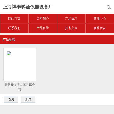
上海祥奉试验仪器设备厂
网站首页
公司简介
产品展示
新闻中心
联系我们
产品目录
技术文章
在线留言
产品展示
高低温振动三综合试验
箱
首页
末页