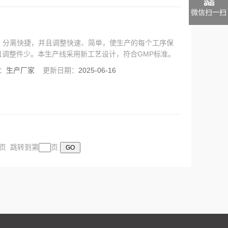
微信扫一扫
机联动、分离快捷，并且调整快速、简单，使生产的每个工序保
调整件少。本生产线采用新工艺设计，符合GMP标准。
：
生产厂家
更新日期：
2025-06-16
末页 跳转到第
页