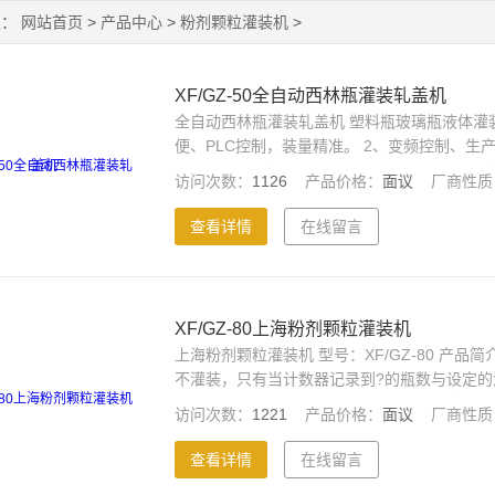
置：
网站首页
>
产品中心
>
粉剂颗粒灌装机
>
XF/GZ-50全自动西林瓶灌装轧盖机
全自动西林瓶灌装轧盖机 塑料瓶玻璃瓶液体灌装机
便、PLC控制，装量精准。 2、变频控制、生
灌装。 4、圆盘定位式灌装，稳定可靠。 5、高
访问次数：
1126
产品价格：
面议
厂商性质
316L不锈钢制造，符合GMP要求。
查看详情
在线留言
XF/GZ-80上海粉剂颗粒灌装机
上海粉剂颗粒灌装机 型号：XF/GZ-80 产
不灌装，只有当计数器记录到?的瓶数与设定
初调到所需灌装量时，在进行微调，即可得到
访问次数：
1221
产品价格：
面议
厂商性质
查看详情
在线留言