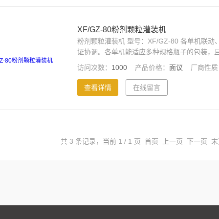
XF/GZ-80粉剂颗粒灌装机
​粉剂颗粒灌装机 型号：XF/GZ-80 各单
证协调。各单机能适应多种规格瓶子的包装，且
访问次数：
1000
产品价格：
面议
厂商性质
查看详情
在线留言
共 3 条记录，当前 1 / 1 页 首页 上一页 下一页 