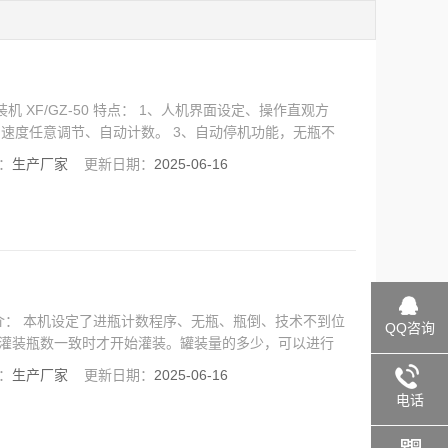
 XF/GZ-50 特点： 1、人机界面设定、操作直观方
产速度任意调节、自动计数。 3、自动停机功能，无瓶不
精度凸轮分度计控制，定位精准。 6、采用SUS304及
：
生产厂家
更新日期：
2025-06-16
品简介： 本机设定了进瓶计数程序、无瓶、瓶倒、技术不到位
QQ咨询
的灌装瓶数一致时才开始灌装。罐装量的多少，可以进行
理想的灌装计量精度。
：
生产厂家
更新日期：
2025-06-16
电话