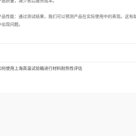
产品质量，减少售后服务成本。
性能：通过测试结果，我们可以预测产品在实际使用中的表现。这有助
中出现问题。
如何使用上海高温试验箱进行材料耐热性评估