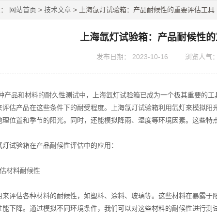
置：
网站首页
>
技术文章
> 上海氙灯试验箱：产品耐候性的重要评估工具
上海氙灯试验箱：产品耐候性的
发布日期：
2023-10-16
浏览人气
品和材料的耐久性测试中，上海氙灯试验箱已成为一个极其重要的工具
来评估产品在这些条件下的耐受程度。上海氙灯试验箱利用氙灯来模拟阳
地理位置和季节的阳光。同时，还能模拟降雨、湿度等环境因素。这些特
试验箱在产品耐候性评估中的应用：
估材料耐候性
评估各种材料的耐候性，如塑料、涂料、玻璃等。这些材料在暴露于阳
性能下降。通过模拟不同环境条件，我们可以对这些材料的耐候性进行测