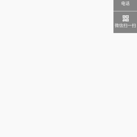
电话
微信扫一扫