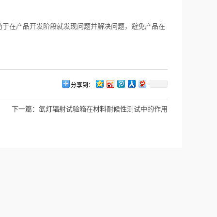
于在产品开发阶段就发现问题并解决问题，避免产品在
分享到：
下一篇：
氙灯辐射试验箱在材料耐候性测试中的作用