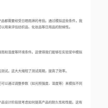
品都需要经受日晒雨淋的考验。通过模拟这些条件，我
可以用来评估纺织品、化妆品等日用品的耐候性。
雨和湿度等环境条件。这使得我们能够在实验室中模拟
测试。这大大缩短了测试周期，提高了效率。
可以通过调整参数（如光照强度、湿度等）来模拟不同
品设计阶段就考虑如何提高产品的耐久性和性能。这有