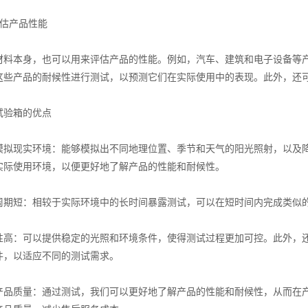
估产品性能
本身，也可以用来评估产品的性能。例如，汽车、建筑和电子设备等产
这些产品的耐候性进行测试，以预测它们在实际使用中的表现。此外，还
验箱的优点
现实环境：能够模拟出不同地理位置、季节和天气的阳光照射，以及降
实际使用环境，以便更好地了解产品的性能和耐候性。
短：相较于实际环境中的长时间暴露测试，可以在短时间内完成类似的
：可以提供稳定的光照和环境条件，使得测试过程更加可控。此外，还
件，以适应不同的测试需求。
质量：通过测试，我们可以更好地了解产品的性能和耐候性，从而在产