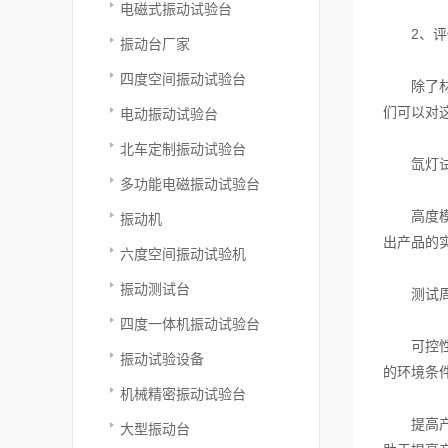
电磁式振动试验台
2、评
振动台厂家
四度空间振动试验台
除了材料
们可以对
电动振动试验台
北车定制振动试验台
氙灯试
多功能电磁振动试验台
高度模拟
振动机
出产品的
六度空间振动试验机
振动测试台
测试周期
四度一体机振动试验台
可控性高
振动试验设备
的环境条
机械精密振动试验台
提高产品
大型振动台