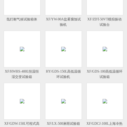
氙灯耐气候试验箱体
XF/YW-90A盐雾腐蚀试
XF/ZDT-50VT模拟振动
验机
试验台
XF/HWHS-400L恒温恒
HY/GDS-150L高低温循
XF/GDS-100高低温循环
湿交变试验箱
环试验机
试验箱
XF/GDW-150L可程式高
XF/LX-500淋雨试验箱
XF/GDCJ-100L上海冷热